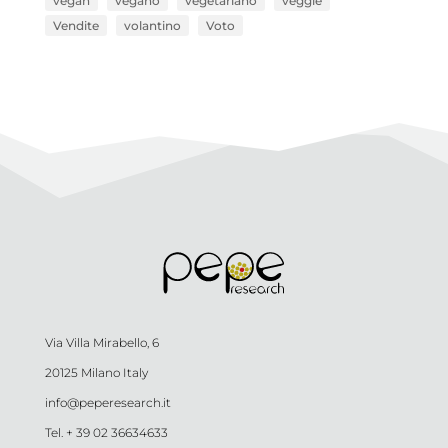
vegan
vegano
vegetariano
veggie
Vendite
volantino
Voto
Via Villa Mirabello, 6
20125 Milano Italy
info@peperesearch.it
Tel. + 39 02 36634633