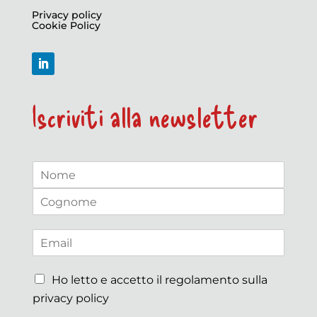
Privacy policy
Cookie Policy
Iscriviti alla newsletter
N
a
N
m
o
e
m
C
*
e
o
E
g
m
n
a
o
*
C
m
i
Ho letto e accetto il regolamento sulla
*
e
a
l
E
privacy policy
s
*
m