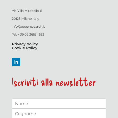
Via Villa Mirabello, 6
20125 Milano Italy
info@peperesearch.it
Tel. + 39 02 36634633
Privacy policy
Cookie Policy
Iscriviti alla newsletter
N
a
N
m
o
e