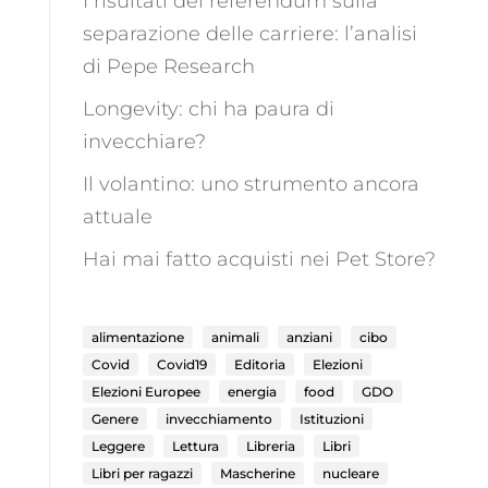
I risultati del referendum sulla
separazione delle carriere: l’analisi
di Pepe Research
Longevity: chi ha paura di
invecchiare?
Il volantino: uno strumento ancora
attuale
Hai mai fatto acquisti nei Pet Store?
alimentazione
animali
anziani
cibo
Covid
Covid19
Editoria
Elezioni
Elezioni Europee
energia
food
GDO
Genere
invecchiamento
Istituzioni
Leggere
Lettura
Libreria
Libri
Libri per ragazzi
Mascherine
nucleare