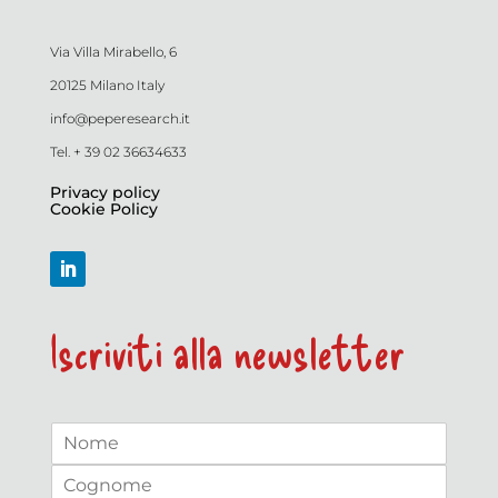
Via Villa Mirabello, 6
20125 Milano Italy
info@peperesearch.it
Tel. + 39 02 36634633
Privacy policy
Cookie Policy
Iscriviti alla newsletter
N
a
N
m
o