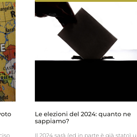
voto
Le elezioni del 2024: quanto ne
sappiamo?
ciso
Il 2024 sarà (ed in parte è già stato) 