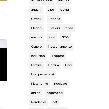
alimentazione
animali
anziani
cibo
Covid
Covid19
Editoria
Elezioni
Elezioni Europee
energia
food
GDO
Genere
invecchiamento
Istituzioni
Leggere
Lettura
Libreria
Libri
Libri per ragazzi
Mascherine
nucleare
online
pagamenti
Pandemia
pet
un